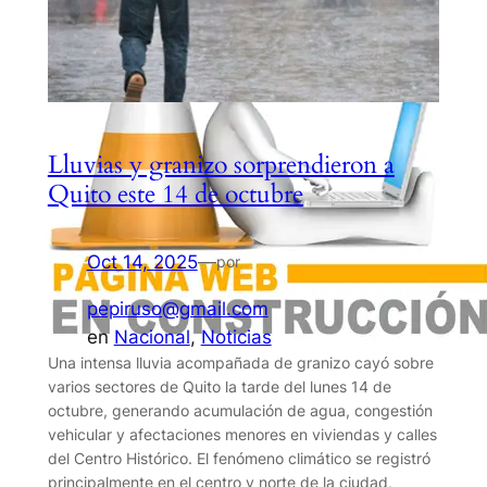
Lluvias y granizo sorprendieron a
Quito este 14 de octubre
Oct 14, 2025
—
por
pepiruso@gmail.com
en
Nacional
, 
Noticias
Una intensa lluvia acompañada de granizo cayó sobre
varios sectores de Quito la tarde del lunes 14 de
octubre, generando acumulación de agua, congestión
vehicular y afectaciones menores en viviendas y calles
del Centro Histórico. El fenómeno climático se registró
principalmente en el centro y norte de la ciudad,